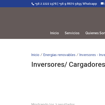
+56 2 2222 1576
|
+56 9 8670 5655 Whatsapp
Inicio
Servicios
Quienes So
Inicio
/
Energías renovables
/
Inversores - In
Inversores/ Cargadore
Mostrando los 3 resultados