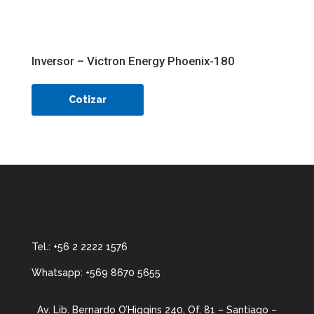
Inversor – Victron Energy Phoenix-180
Cotizar
Tel.:
+56 2 2222 1576
Whatsapp:
+569 8670 5655
Av. Lib. Bernardo O’Higgins 240, Of. 81 – Santiago –