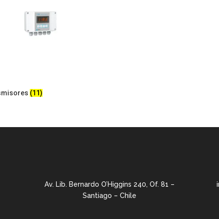
smisores
(11)
Av. Lib. Bernardo O’Higgins 240, Of. 81 –
Santiago – Chile