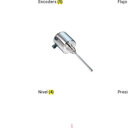
Encoders
(5)
Fluj
Nivel
(4)
Pres