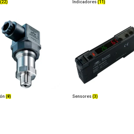
o
(22)
Indicadores
(11)
ión
(8)
Sensores
(3)