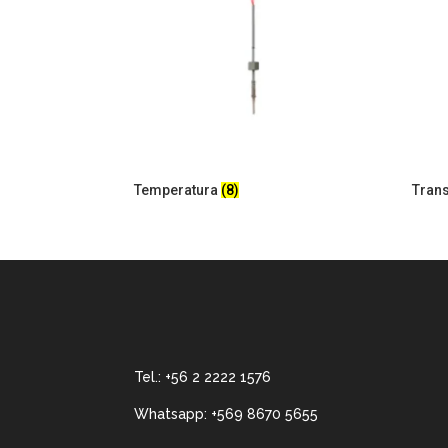
Temperatura
(8)
Tran
Tel.:
+56 2 2222 1576
Whatsapp:
+569 8670 5655