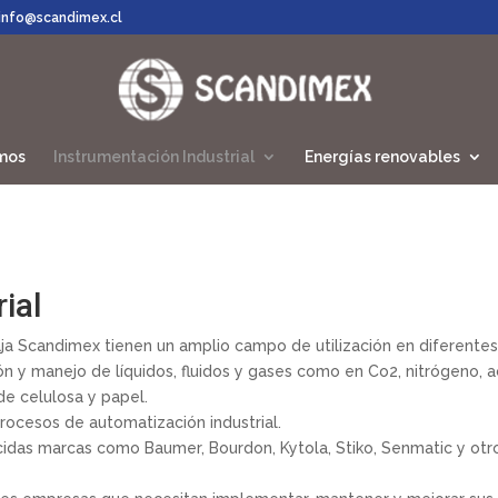
de
info@scandimex.cl
productos
mos
Instrumentación Industrial
Energías renovables
ial
aja Scandimex tienen un amplio campo de utilización en diferentes
n y manejo de líquidos, fluidos y gases como en Co2, nitrógeno, ac
e celulosa y papel.
rocesos de automatización industrial.
idas marcas como Baumer, Bourdon, Kytola, Stiko, Senmatic y otr