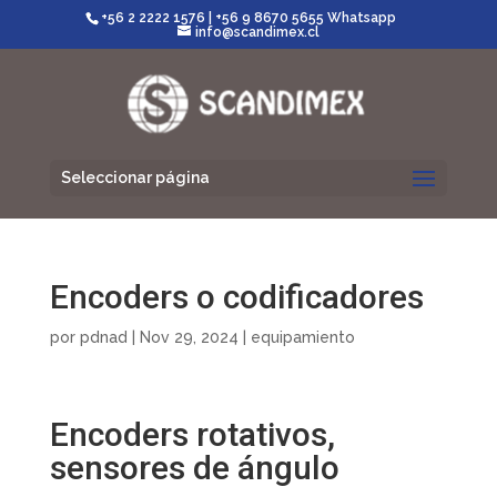
+56 2 2222 1576
|
+56 9 8670 5655 Whatsapp
info@scandimex.cl
Seleccionar página
Encoders o codificadores
por
pdnad
|
Nov 29, 2024
|
equipamiento
Encoders rotativos,
sensores de ángulo