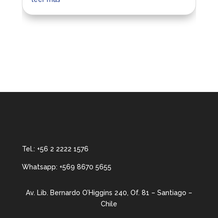
soluciones técnicas a problemas de electricidad en santiago
instrumentación industrial y control de procesos en la region metropolitana
soluciones industrial e institucional en santiago
Tel.:
+56 2 2222 1576
Whatsapp:
+569 8670 5655
Av. Lib. Bernardo O’Higgins 240, Of. 81 – Santiago –
Chile