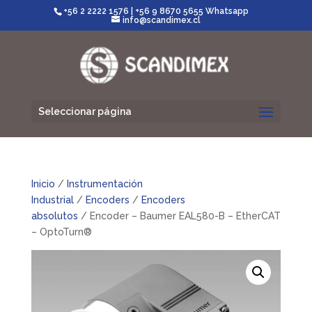
+56 2 2222 1576
|
+56 9 8670 5655 Whatsapp
info@scandimex.cl
Seleccionar página
Inicio
/
Instrumentación
Industrial
/
Encoders
/
Encoders
absolutos
/ Encoder – Baumer EAL580-B – EtherCAT
– OptoTurn®