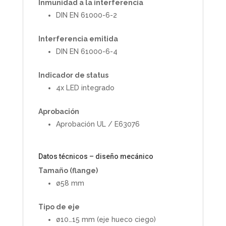
Inmunidad a la interferencia
DIN EN 61000-6-2
Interferencia emitida
DIN EN 61000-6-4
Indicador de status
4x LED integrado
Aprobación
Aprobación UL / E63076
Datos técnicos – diseño mecánico
Tamaño (flange)
ø58 mm
Tipo de eje
ø10…15 mm (eje hueco ciego)