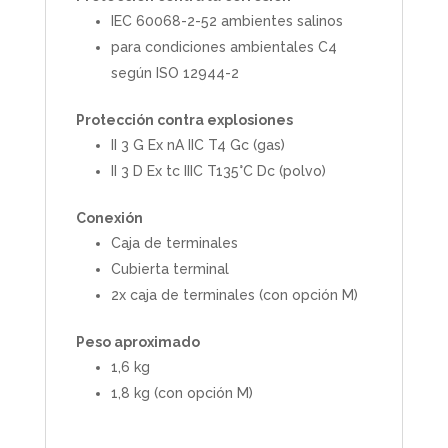
IEC 60068-2-52 ambientes salinos
para condiciones ambientales C4
según ISO 12944-2
Protección contra explosiones
II 3 G Ex nA IIC T4 Gc (gas)
II 3 D Ex tc IIIC T135°C Dc (polvo)
Conexión
Caja de terminales
Cubierta terminal
2x caja de terminales (con opción M)
Peso aproximado
1,6 kg
1,8 kg (con opción M)