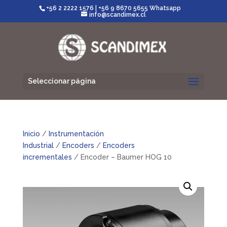
+56 2 2222 1576
|
+56 9 8670 5655 Whatsapp
info@scandimex.cl
Seleccionar página
Inicio
/
Instrumentación
Industrial
/
Encoders
/
Encoders
incrementales
/ Encoder – Baumer HOG 10