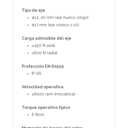
Tipo de eje
ø12…20 mm (eje hueco ciego)
ø17 mm (eje cónico 1:10)
Carga admisible del eje
≤450 N axial
≤600 N radial
Protección EN 60529
IP 66
Velocidad operativa
≤6000 rpm (mecánica)
Torque operativo típico
6 Ncm