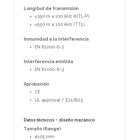
Longitud de transmisión
≤350 m a 100 kHz (HTL-P)
≤550 m a 100 kHz (TTL)
Inmunidad a la interferencia
EN 61000-6-2
Interferencia emitida
EN 61000-6-3
Aprobación
CE
UL approval / E217823
Datos técnicos – diseño mecánico
Tamaño (flange)
ø105 mm