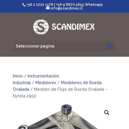
+56 2 2222 1576
|
+56 9 8670 5655 Whatsapp
info@scandimex.cl
Seleccionar página
Inicio
/
Instrumentación
Industrial
/
Medidores
/
Medidores de Rueda
Ovalada
/ Medidor de Flujo de Rueda Ovalada –
Kytola 2950