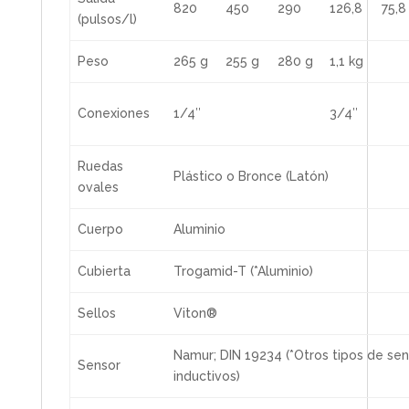
820
450
290
126,8
75,8
(pulsos/l)
Peso
265 g
255 g
280 g
1,1 kg
Conexiones
1/4″
3/4″
Ruedas
Plástico o Bronce (Latón)
ovales
Cuerpo
Aluminio
Cubierta
Trogamid-T (*Aluminio)
Sellos
Viton®
Namur; DIN 19234 (*Otros tipos de se
Sensor
inductivos)