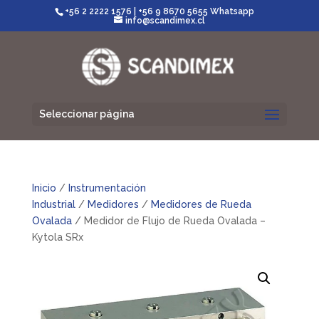
+56 2 2222 1576
|
+56 9 8670 5655 Whatsapp
info@scandimex.cl
Seleccionar página
Inicio
/
Instrumentación
Industrial
/
Medidores
/
Medidores de Rueda
Ovalada
/ Medidor de Flujo de Rueda Ovalada –
Kytola SRx