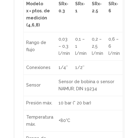
Modelo
SRx-
SRx-
SRx-
SRx-
x = ptos. de
0.3
1
2.5
6
medición
(4,6,8)
0,03
0,1 –
0,2 –
0,6 –
Rango de
– 0,3
1
2,5
6
flujo
l/min
l/min
l/min
l/min
Conexiones
1/4″
1/2″
Sensor de bobina o sensor
Sensor
NAMUR; DIN 19234
Presión máx.
10 bar (* 20 bar)
Temperatura
+80°C
máx.